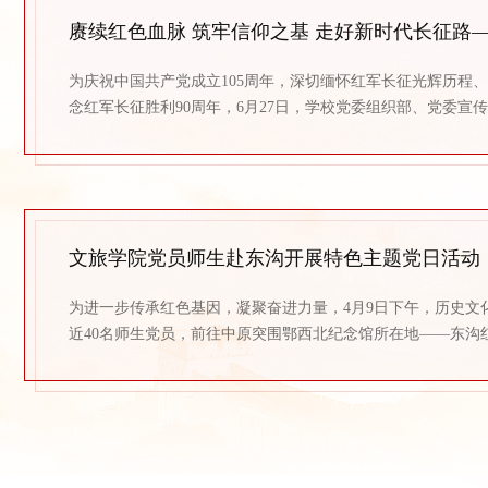
​为庆祝中国共产党成立105周年，深切缅怀红军长征光辉历程
念红军长征胜利90周年，6月27日，学校党委组织部、党委宣
团委、马克思主义学院联合开展“汉师故事”大思政课实践研学活
牢信仰之基 走好新时代长征路”主题党日活动。校党委常委、
委、宣传部部长梁仕新出席活动。历史文化与旅游学院选派16
与此次沉浸式...
文旅学院党员师生赴东沟开展特色主题党日活动
为进一步传承红色基因，凝聚奋进力量，4月9日下午，历史文
近40名师生党员，前往中原突围鄂西北纪念馆所在地——东沟
了一场意义深刻的特色主题党日活动。“我志愿加入中国共产
民牺牲一切，永不叛党。”铿锵有力的入党誓词在十堰市茅箭
柏间回荡。本次活动由学院教工党支部书记南曙光主持，党员
交纳党费、重温入党誓...