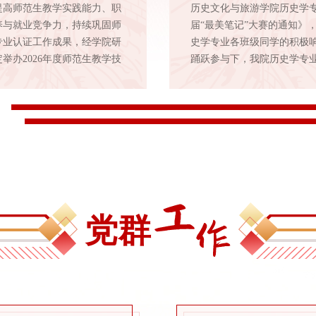
提高师范生教学实践能力、职
历史文化与旅游学院历史学
养与就业竞争力，持续巩固师
届“最美笔记”大赛的通知》
专业认证工作成果，经学院研
史学专业各班级同学的积极
举办2026年度师范生教学技
踊跃参与下，我院历史学专
赛。现将有关事宜通知如下：
届“最美笔记”大赛已顺利完
组织单位（一）主办：历史学
征集、评审等各项工作，现
室（二）承办：历史文化与旅
结束。本次大赛充分展现了
院学生会二、参赛对象历史学
专业学子踏实认真的学习风
、24级学生；历史学（专升
晰缜密的逻辑思维与持之以
25级学生注：往届一等奖获得
累精神。经校内外专家评审
可重复参赛。三、比赛内容与
评定，共评选出一等奖5名、
一...
奖6名...
党群