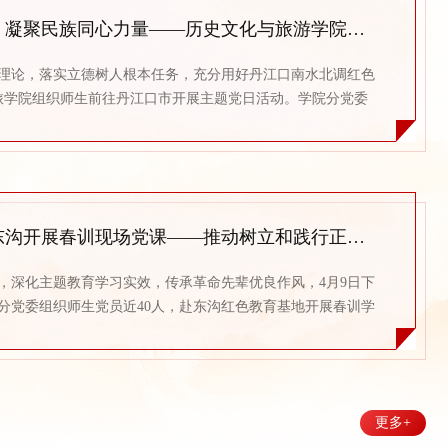
弘扬南水北调精神，凝聚民族同心力量——历史文化与旅游学院师生赴丹江口市开展主题党日活动
理论，落实立德树人根本任务，充分用好丹江口南水北调红色
文旅学院组织师生前往丹江口市开展主题党日活动。学院分党委
忆，分团委负责人孙宇阳，学生党员、青马班学员、少数民族
实景研学、专题领学、党性教育融合开展的形式，深化思想教
先走进南水北调工程纪念园，通过微缩景观、史料展陈，系统回
文旅学院分党委赴东沟开展春训现场党课——推动树立和践行正确政绩观学习教育走深走实
，深化主题教育学习实效，传承革命先辈优良作风，4月9日下
分党委组织师生党员近40人，赴东沟红色教育基地开展春训学
杨得实老师现场讲授东沟革命斗争专题党课，以东沟红色历史
员开展现场沉浸式学习，激励大家深刻反思、转化践行，树立
授课现场，杨得实同志立足东沟红色革命史实，结合实地教学
更多+