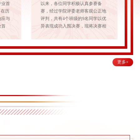
专业首
以来，各位同学积极认真参赛备
，在历
赛，经过学院评委老师客观公正地
响应与
评判，共有4个班级的9名同学以优
业首
异表现成功入围决赛，现将决赛相
成作品
关事宜通知如下：一、正式入围决
已圆满
赛选手名单历史学（本）2301班
历史学
邓雅晴历史学（本）2301班 牟
貌、清
精灵历史学（本）2302班 张宇
更多+
恒的积
历史学（本）2302班 王消雨历
组综合
史学（本）2401班 张雨欣历史
二等
学（本）2401班 朱晨昱历史...