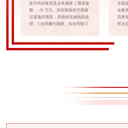
提升培训食宿及会务服务 2.预算金
全面
额： 28 万元。供应商报价不得超
业素
过该项目预算，否则按无效响应处
范类
理。3.合同履行期限：自合同签订
究决定
之日起 25个 日历天内完成。4.采购
能竞
需求：本项目为汉江师范学院历史
一、
文化与旅游学院十堰市烟草局营销
教研
人员培训班酒店配套服务采购，服
游学
务分三期开展，第一期服务时段
23级
2026年6月28日至7月2日，第二期
本）
服务时段2026年7月6日至7月10
者不
日，第三...
要求（