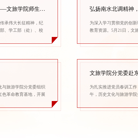
赓续红色血脉 筑牢信仰之基 走好新时代长征路——文旅学院师生党员代表赴郧西参与主题党日实践活动
、传承伟大长征精神，纪
为深入学习贯彻党的创新
传部、学工部（处）、校
教育资源。5月21日，
动暨“赓续红色血脉 筑
书记任自玲、副书记罗晓
副校长吴红斌，校党委常
学生代表共同参与，采取
名师生党员代表赴郧西参
育与党性锤炼。​师生首
望工程规划建设、...
化与旅游学院分党委组织
为扎实推进党员春训工作
红色革命教育基地，开展
午，历史文化与旅游学院
党……随时准备为党和人
习活动，邀请学院历史学
区茅塔乡东沟村的青山翠
的精神内涵，激励师生党
们在完成佩戴党员徽章、
和践行正确政绩观。实地
场景，系统梳理东...