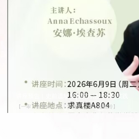
赓续红色血脉 筑牢信仰之基 走好新时代长征路—
​为庆祝中国共产党成立105周年，深切缅怀红军长征光辉历